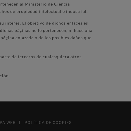
ertenecen al Ministerio de Ciencia
hos de propiedad intelectual e industrial.
u interés. El objetivo de dichos enlaces es
 dichas páginas no le pertenecen, ni hace una
 página enlazada o de los posibles daños que
 parte de terceros de cualesquiera otros
ción.
PA WEB
POLÍTICA DE COOKIES
Footer