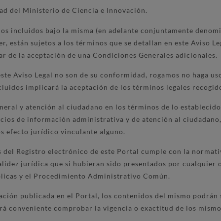
dad del Ministerio de Ciencia e Innovación.
ios incluidos bajo la misma (en adelante conjuntamente denomi
r, están sujetos a los términos que se detallan en este Aviso Le
ar de la aceptación de una Condiciones Generales adicionales.
 este Aviso Legal no son de su conformidad, rogamos no haga uso
cluidos implicará la aceptación de los términos legales recogido
neral y atención al ciudadano en los términos de lo establecido
rvicios de información administrativa y de atención al ciudada
s efecto jurídico vinculante alguno.
s del Registro electrónico de este Portal cumple con la normati
lidez jurídica que si hubieran sido presentados por cualquier o
blicas y el Procedimiento Administrativo Común.
ción publicada en el Portal, los contenidos del mismo podrán 
á conveniente comprobar la vigencia o exactitud de los mismos