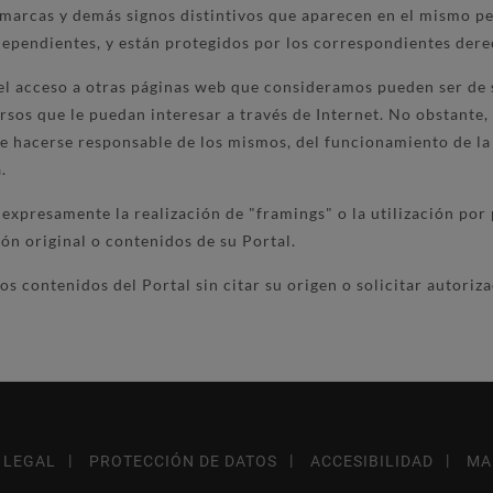
s, marcas y demás signos distintivos que aparecen en el mismo p
dependientes, y están protegidos por los correspondientes derec
 el acceso a otras páginas web que consideramos pueden ser de s
rsos que le puedan interesar a través de Internet. No obstante,
ede hacerse responsable de los mismos, del funcionamiento de la
.
expresamente la realización de "framings" o la utilización por
ón original o contenidos de su Portal.
os contenidos del Portal sin citar su origen o solicitar autoriza
 LEGAL
PROTECCIÓN DE DATOS
ACCESIBILIDAD
MA