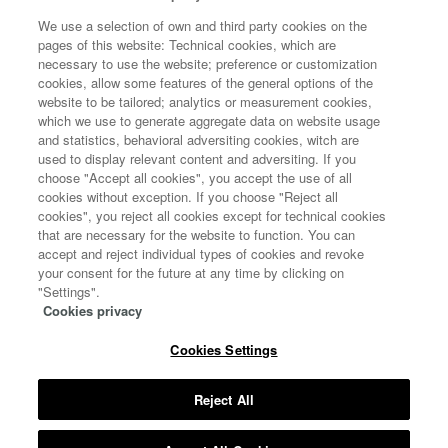
POLÍTICA DE COOKIES
We use a selection of own and third party cookies on the
pages of this website: Technical cookies, which are
necessary to use the website; preference or customization
cookies, allow some features of the general options of the
website to be tailored; analytics or measurement cookies,
which we use to generate aggregate data on website usage
and statistics, behavioral adversiting cookies, witch are
used to display relevant content and adversiting. If you
choose "Accept all cookies", you accept the use of all
cookies without exception. If you choose "Reject all
cookies", you reject all cookies except for technical cookies
that are necessary for the website to function. You can
accept and reject individual types of cookies and revoke
your consent for the future at any time by clicking on
"Settings".
Cookies privacy
Cookies Settings
Copyright 2020 © All rights reserved
MINISTERIO DE CIENCIA E INNOVACIÓN
Reject All
MINISTERIO DE SANIDAD