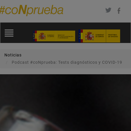
Pasar
al
contenido
Toggle
principal
navigation
Noticias
Podcast #coNprueba: Tests diagnósticos y COVID-19