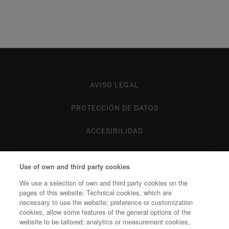
AVISO LEGAL
Footer
menu
PROTECCIÓN DE DATOS
ACCESIBILIDAD
MAPA WEB
Use of own and third party cookies
POLÍTICA DE COOKIES
We use a selection of own and third party cookies on the
pages of this website: Technical cookies, which are
necessary to use the website; preference or customization
cookies, allow some features of the general options of the
website to be tailored; analytics or measurement cookies,