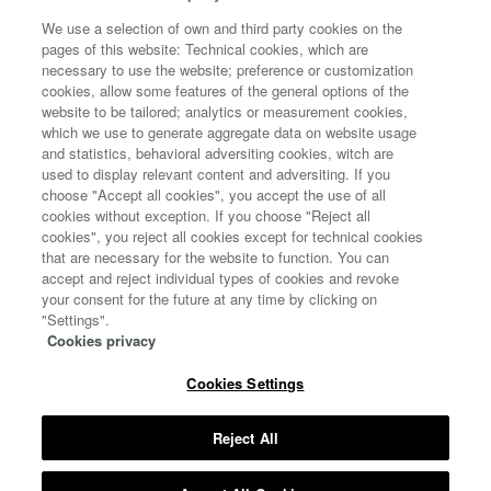
POLÍTICA DE COOKIES
We use a selection of own and third party cookies on the
pages of this website: Technical cookies, which are
necessary to use the website; preference or customization
cookies, allow some features of the general options of the
website to be tailored; analytics or measurement cookies,
which we use to generate aggregate data on website usage
and statistics, behavioral adversiting cookies, witch are
used to display relevant content and adversiting. If you
choose "Accept all cookies", you accept the use of all
cookies without exception. If you choose "Reject all
cookies", you reject all cookies except for technical cookies
that are necessary for the website to function. You can
accept and reject individual types of cookies and revoke
your consent for the future at any time by clicking on
"Settings".
Cookies privacy
Cookies Settings
Copyright 2020 © All rights reserved
MINISTERIO DE CIENCIA E INNOVACIÓN
Reject All
MINISTERIO DE SANIDAD